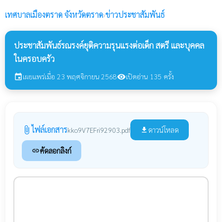
เทศบาลเมืองตราด
จังหวัดตราด
›
ข่าวประชาสัมพันธ์
ประชาสัมพันธ์รณรงค์ยุติความรุนแรงต่อเด็ก สตรี และบุคคล
ในครอบครัว
เผยแพร่เมื่อ 23 พฤศจิกายน 2568
เปิดอ่าน 135 ครั้ง
event
visibility
ไฟล์เอกสาร
attach_file
ดาวน์โหลด
kko9V7EFri92903.pdf
file_download
คัดลอกลิงก์
link