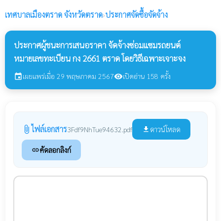
เทศบาลเมืองตราด
จังหวัดตราด
›
ประกาศจัดซื้อจัดจ้าง
ประกาศผู้ชนะการเสนอราคา จัดจ้างซ่อมแซมรถยนต์
หมายเลขทะเบียน กง 2661 ตราด โดยวิธีเฉพาะเจาะจง
เผยแพร่เมื่อ 29 พฤษภาคม 2567
เปิดอ่าน 158 ครั้ง
event
visibility
ไฟล์เอกสาร
attach_file
ดาวน์โหลด
3Fdf9NhTue94632.pdf
file_download
คัดลอกลิงก์
link